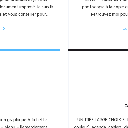
ocument imprimé. Je suis là
photocopie à la copie g
e et vous conseiller pour…
Retrouvez moi pour
e
Le
F
n graphique Affichette –
UN TRÈS LARGE CHOIX SUR
rt – Menu – Remerciement
couleur), agenda, cahiers, c