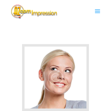
Az Com'Impression
Travaux d'impression à Argentan
Accueil
Services
Contact